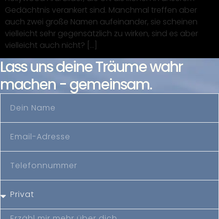
Gedächtnis verankert sind. Manchmal treffen aber
auch zwei große Namen aufeinander, sie scheinen
vielleicht sehr gegensätzlich zu wirken, sind es aber
vielleicht auch nicht? […]
Lass uns deine Träume wahr
machen - gemeinsam.