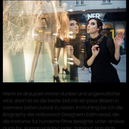
Wenn es draussen immer dunkler und ungemütlicher
wird, dann ist es die beste Zeit mit ein paar Bildern in
wärmere Zeiten zurück zu reisen. Im Frühling las ich die
Biography der Hollywood-Designerin Edith Head, die
die Kostüme für hunderte Filme designte, unter andere
auch für „Roman Holiday“ oder „Sabrina“. Natürlich