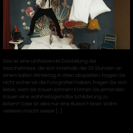
Dies ist eine umfassende Darstellung der
Geschehnisse, die sich innerhalb der 25 Stunden an
einem kalten Wintertag in Wien abspielten. Fragen Sie
nicht woher wir die Fotografien haben, fragen Sie sich
lieber, wem Sie trauen können! Können Sie jemanden
trauen eine wahrheitsgemäße Schilderung zu
liefern? Oder ist alles nur eine Illusion? Einen Wahn
verlieren macht weiser […]