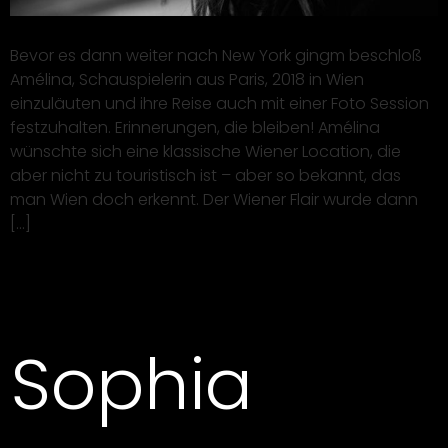
Bevor es dann weiter nach New York gingm beschloß
Amélina, Schauspielerin aus Paris, 2018 in Wien
einzuläuten und ihre Reise auch mit einer Foto Session
festzuhalten. Erinnerungen, die bleiben! Amélina
wünschte sich eine klassische Wiener Location, die
aber nicht zu touristisch ist – aber so bekannt, das
man Wien doch erkennt. Der Wiener Flair wurde dann
[…]
Sophia