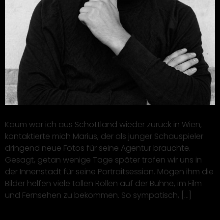
Kaum war ich aus Schottland wieder zurück in Wien,
kontaktierte mich Marius, der als junger Schauspieler
dringend neue Fotos für seine Agentur brauchte.
Gesagt, getan wenige Tage später trafen wir uns in
der Innenstadt für seine Portraitsession. Mögen ihm die
Bilder helfen viele tollen Rollen auf der Bühne, im Film
und Fernsehen zu bekommen. So sympatisch, […]