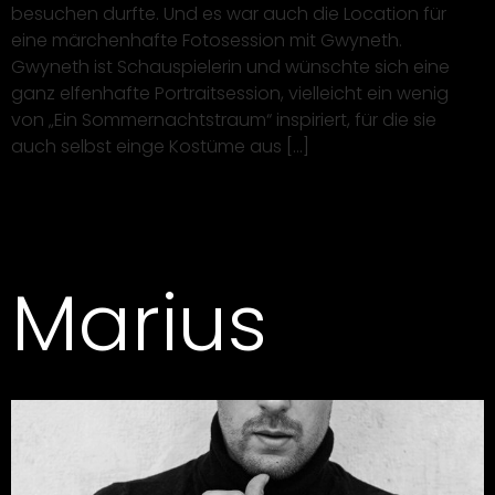
besuchen durfte. Und es war auch die Location für
eine märchenhafte Fotosession mit Gwyneth.
Gwyneth ist Schauspielerin und wünschte sich eine
ganz elfenhafte Portraitsession, vielleicht ein wenig
von „Ein Sommernachtstraum“ inspiriert, für die sie
auch selbst einge Kostüme aus […]
Marius