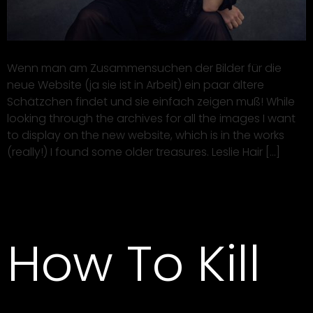
Wenn man am Zusammensuchen der Bilder für die
neue Website (ja sie ist in Arbeit) ein paar ältere
Schätzchen findet und sie einfach zeigen muß! While
looking through the archives for all the images I want
to display on the new website, which is in the works
(really!) I found some older treasures. Leslie Hair […]
How To Kill