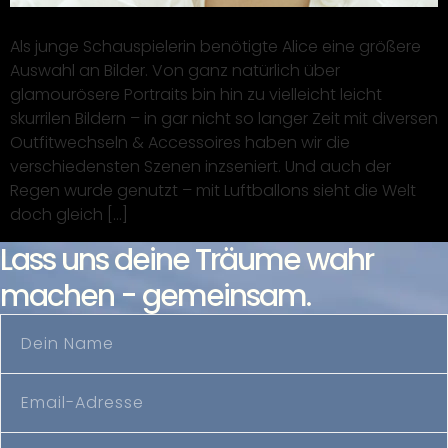
Als junge Schauspielerin benötigte Alice eine größere
Auswahl an Bilder. Von ganz natürlich über
glamourösere Portraits bin hin zu vielleicht leicht
skurrilen Bildern – in gar nicht so langer Zeit mit diversen
Outfitwechseln & Accessoires haben wir die
verschiedensten Szenen inzseniert. Und auch der
Regen wurde genutzt – mit Luftballons sieht die Welt
doch gleich […]
Lass uns deine Träume wahr
machen - gemeinsam.