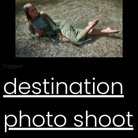
Tagged
destination
photo shoot
,