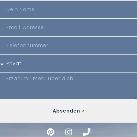
Absenden >