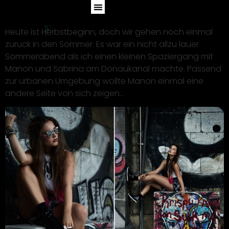
Heute ist Herbstbeginn, doch wir gehen noch einmal
zurück in den Sommer. Es war ein nicht allzu lauer
Sommerabend als ich einen kleinen Spaziergang mit
Manon und Sabrina am Donaukanal machte. Passend
zur urbanen Umgebung wollte Manon einmal eine
andere Seite von sich zeigen…