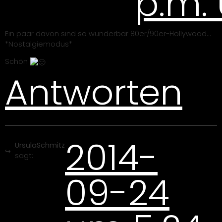
p.m.
Ein paar davon sind so wunderbar 80er/90er-Hollywood…
*Nostalgiemodus*
Schön
Antworten
2014-
UrsulaSchmitz
sagt:
09-24