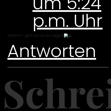
um 5:24
p.m. Uhr
Stimmt – jetzt wo Du es sagst!
Antworten
Schre