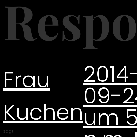
Respo
2014
Frau
09-2
Kuchen
um 5
sagt: