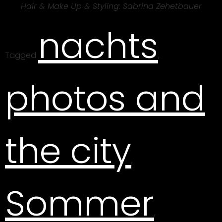
Hair & Make Up & Styling: Sabrina Zehetbauer
nachts
Tagged
,
photos and
the city
,
Sommer
,