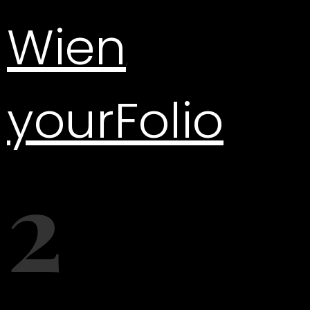
Wien
,
yourFolio
2