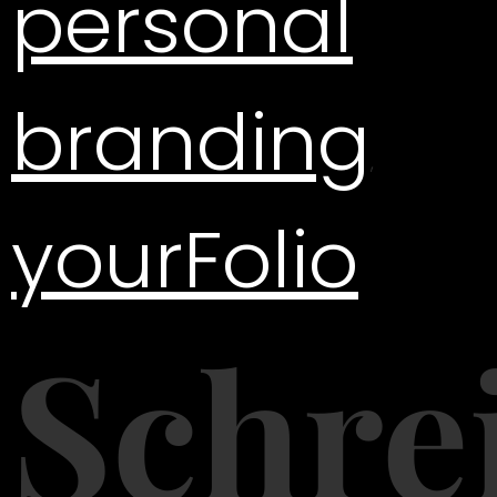
personal
branding
,
yourFolio
Schre