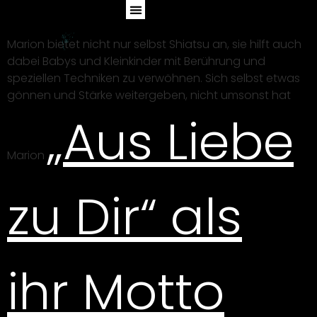
Marion bietet nicht nur selbst Shiatsu an, sie hilft auch
dabei Babys und Kleinkinder mit Berührung und
speziellen Techniken zu verwöhnen. Sich selbst etwas
gönnen und Stärke weitergeben, nicht umsonst hat
„Aus Liebe
Marion
zu Dir“ als
ihr Motto