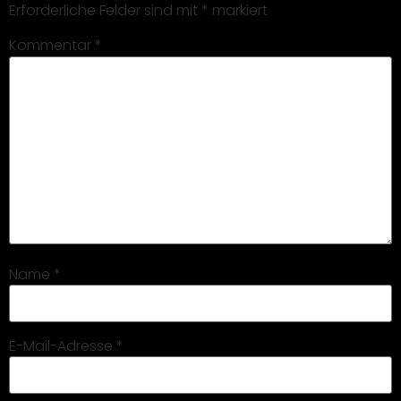
Erforderliche Felder sind mit
*
markiert
Kommentar
*
Name
*
E-Mail-Adresse
*